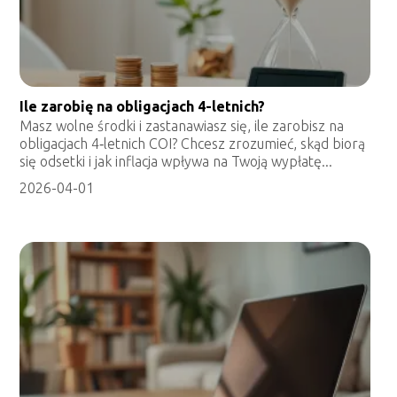
Ile zarobię na obligacjach 4-letnich?
Masz wolne środki i zastanawiasz się, ile zarobisz na
obligacjach 4‑letnich COI? Chcesz zrozumieć, skąd biorą
się odsetki i jak inflacja wpływa na Twoją wypłatę...
2026-04-01