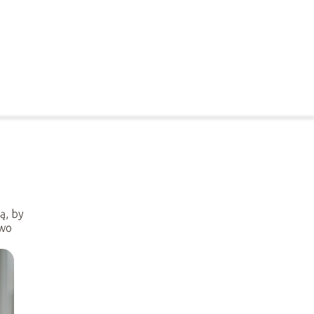
K
ą, by
two