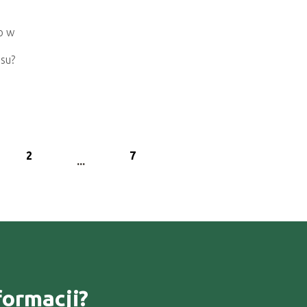
to w
nsu?
2
7
...
formacji?