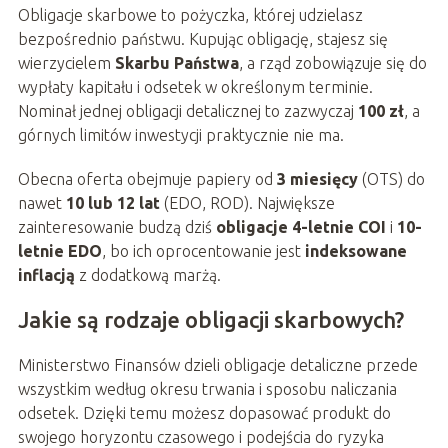
Obligacje skarbowe to pożyczka, której udzielasz
bezpośrednio państwu. Kupując obligację, stajesz się
wierzycielem
Skarbu Państwa
, a rząd zobowiązuje się do
wypłaty kapitału i odsetek w określonym terminie.
Nominał jednej obligacji detalicznej to zazwyczaj
100 zł
, a
górnych limitów inwestycji praktycznie nie ma.
Obecna oferta obejmuje papiery od
3 miesięcy
(OTS) do
nawet
10 lub 12 lat
(EDO, ROD). Największe
zainteresowanie budzą dziś
obligacje 4-letnie COI
i
10-
letnie EDO
, bo ich oprocentowanie jest
indeksowane
inflacją
z dodatkową marżą.
Jakie są rodzaje obligacji skarbowych?
Ministerstwo Finansów dzieli obligacje detaliczne przede
wszystkim według okresu trwania i sposobu naliczania
odsetek. Dzięki temu możesz dopasować produkt do
swojego horyzontu czasowego i podejścia do ryzyka