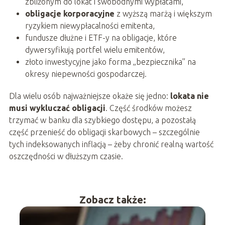
zbliżonym do lokat i swobodnymi wypłatami,
obligacje korporacyjne
z wyższą marżą i większym
ryzykiem niewypłacalności emitenta,
fundusze dłużne i ETF-y na obligacje, które
dywersyfikują portfel wielu emitentów,
złoto inwestycyjne jako forma „bezpiecznika” na
okresy niepewności gospodarczej.
Dla wielu osób najważniejsze okaże się jedno:
lokata nie
musi wykluczać obligacji
. Część środków możesz
trzymać w banku dla szybkiego dostępu, a pozostałą
część przenieść do obligacji skarbowych – szczególnie
tych indeksowanych inflacją – żeby chronić realną wartość
oszczędności w dłuższym czasie.
Zobacz także: