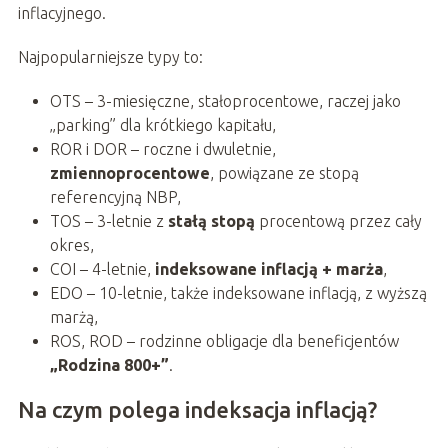
inflacyjnego.
Najpopularniejsze typy to:
OTS – 3-miesięczne, stałoprocentowe, raczej jako
„parking” dla krótkiego kapitału,
ROR i DOR – roczne i dwuletnie,
zmiennoprocentowe
, powiązane ze stopą
referencyjną NBP,
TOS – 3-letnie z
stałą stopą
procentową przez cały
okres,
COI – 4-letnie,
indeksowane inflacją + marża
,
EDO – 10-letnie, także indeksowane inflacją, z wyższą
marżą,
ROS, ROD – rodzinne obligacje dla beneficjentów
„Rodzina 800+”
.
Na czym polega indeksacja inflacją?