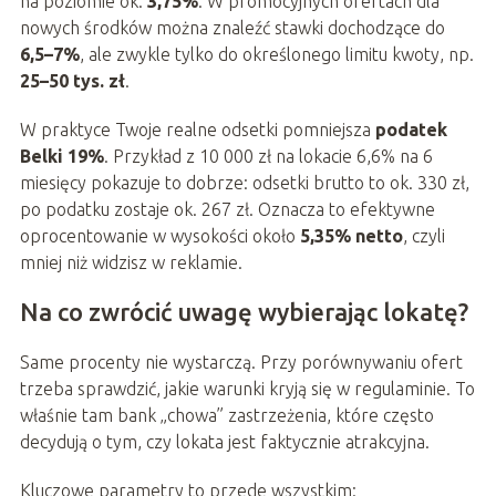
na poziomie ok.
3,75%
. W promocyjnych ofertach dla
nowych środków można znaleźć stawki dochodzące do
6,5–7%
, ale zwykle tylko do określonego limitu kwoty, np.
25–50 tys. zł
.
W praktyce Twoje realne odsetki pomniejsza
podatek
Belki 19%
. Przykład z 10 000 zł na lokacie 6,6% na 6
miesięcy pokazuje to dobrze: odsetki brutto to ok. 330 zł,
po podatku zostaje ok. 267 zł. Oznacza to efektywne
oprocentowanie w wysokości około
5,35% netto
, czyli
mniej niż widzisz w reklamie.
Na co zwrócić uwagę wybierając lokatę?
Same procenty nie wystarczą. Przy porównywaniu ofert
trzeba sprawdzić, jakie warunki kryją się w regulaminie. To
właśnie tam bank „chowa” zastrzeżenia, które często
decydują o tym, czy lokata jest faktycznie atrakcyjna.
Kluczowe parametry to przede wszystkim: