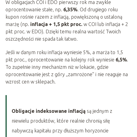
W obligacjach COI i EDO pierwszy rok ma zwykle
oprocentowanie stałe, np.
6,35%
. Od drugiego roku
kupon rośnie razem z inflacją, powiększoną o ustaloną
marżę (np.
inflacja + 1,5 pkt proc.
w COI lub inflacja + 2
pkt proc. w EDO). Dzięki temu realna wartość Twoich
oszczędności nie spada tak łatwo.
Jeśli w danym roku inflacja wyniesie 5%, a marża to 1,5
pkt proc., oprocentowanie na kolejny rok wyniesie
6,5%
.
To zupełnie inny mechanizm niż w lokacie, gdzie
oprocentowanie jest z góry „zamrożone” i nie reaguje na
wzrost cen w sklepach.
Obligacje indeksowane inflacją
są jednym z
niewielu produktów, które realnie chronią siłę
nabywczą kapitału przy dłuższym horyzoncie