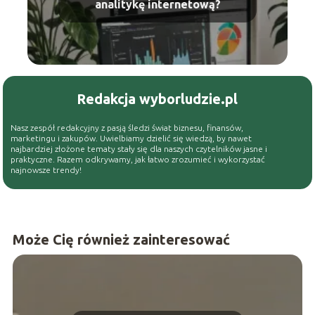
analitykę internetową?
Redakcja wyborludzie.pl
Nasz zespół redakcyjny z pasją śledzi świat biznesu, finansów,
marketingu i zakupów. Uwielbiamy dzielić się wiedzą, by nawet
najbardziej złożone tematy stały się dla naszych czytelników jasne i
praktyczne. Razem odkrywamy, jak łatwo zrozumieć i wykorzystać
najnowsze trendy!
Może Cię również zainteresować